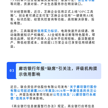
75%的单人创业者面临资源难找、客源不足、
信任背书弱
等问题，资源对接、产业生态服务存在明显缺口。
针对经营刚需，近日，芝麻企业信用正式上线“OPC工具
箱”。创业者可通过支付宝“芝麻企业信用”一键使用AI拓
客、标讯匹配、经营风控查询等功能，高效解决获客、投
标难题。
此外，工具箱提供
信用实力标识
、电商快速开店绿通、移
动端数据知识产权确权、AI全域形象诊断等特色服务，帮
助无品牌、轻资产的单人企业补齐信用短板、盘活数据资
产、降低经营成本，目前超12万家企业已享受信用绿通权
益。
廊坊银行年报“缺席”引关注，评级机构提
03
示信用影响
近日，联合资信评估股份有限公司发布
"关于廊坊银行股份
有限公司延迟披露2025年度及2026年一季度信息的关注公
告"
。并提及相关事项可能对
公司主体及"22廊坊银行
永续
债
"信用水平
带来影响。
《商业银行信息披露暂行办法》规定，商业银行应将信息