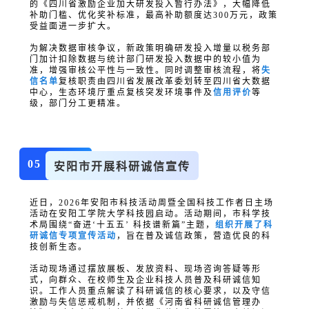
的《四川省激励企业加大研发投入暂行办法》，大幅降低
补助门槛、优化奖补标准，最高补助额度达300万元，政策
受益面进一步扩大。
为解决数据审核争议，新政策明确研发投入增量以税务部
门加计扣除数据与统计部门研发投入数据中的较小值为
准，增强审核公平性与一致性。同时调整审核流程，将
失
信名单
复核职责由四川省发展改革委划转至四川省大数据
中心，生态环境厅重点复核突发环境事件及
信用评价
等
级，部门分工更精准。
05
安阳市开展科研诚信宣传
近日，2026年安阳市科技活动周暨
全国科技工作者日
主场
活动在安阳工学院大学科技园启动。活动期间，市科学技
术局围绕“奋进‘十五五’ 科技谱新篇”主题，
组织开展了科
研诚信专项宣传活动
，旨在普及诚信政策，营造优良的科
技创新生态。
活动现场通过摆放展板、发放资料、现场咨询答疑等形
式，向群众、在校师生及企业科技人员普及科研诚信知
识。工作人员重点解读了科研诚信的核心要求，以及守信
激励与失信惩戒机制，并依据《河南省科研诚信管理办