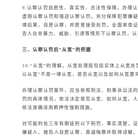
9.认罪认罚自愿性、真实性、合法性保障。办理
虚假认罪认罚和强迫认罪认罚。充分保障犯罪嫌
律后果，自愿认罪，并愿意接受处罚。全面审查
告人在非暴力、威胁、引诱等情形下认罪认罚，认
三、认罪认罚后“从宽”的把握
10.“从宽”的理解。从宽处理既包括实体上从宽
以从宽”不是一律从宽，是否从宽以及如何从宽要
办理认罪认罚案件，应当依照刑法、刑事诉讼法
罚的具体情况，依法决定是否从宽、如何从宽。
依法准确适用羁押性强制措施。
对可能判处三年有期徒刑以下刑罚，事实清楚，
嫌疑人、被告人自愿认罪、真诚悔罪并取得谅解