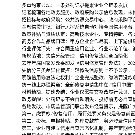
多重约束显现：一条处罚记录拖累企业全链条发展
记者梳理各地政务服务、政府采购公示信息发现，未
招投标与政府采购
：公共资源交易中心、政府采购平
金融信贷审批
：银行风控系统自动对接全国信用平台
政策补贴与资质认定
：高新技术企业、专精特新、各
商务合作与品牌口碑
：甲方企业合作尽调、上下游供
行业评优评先
：守合同重信用企业、行业示范单位、
新规落地：失信分级管理，信用修复流程全面简化
去年年底国家发改委印发《信用修复管理办法》，2026
失信分三类差异化管控
：轻微失信原则上不予公示；一般
明确信用修复法定权利
：企业完成整改、缴清罚没款
统一线上办理渠道
：全部修复申请集中在 “信用中国
材料精简、提速办结
：企业仅需提交整改履行凭证、信
政务提醒：处罚记录不会自动消失，投标前务必自查
各地发改、市场监管部门联合发布经营提示，提醒广
第一，
缴罚款≠修复信用
，履行处罚义务只是修复前
第二，投标、申报补贴、办理贷款前，务必登录信用
第三，企业可建立信用自查常态化机制，每年定期检