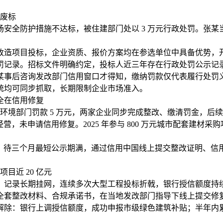
接废标
安全防护措施不达标，被住建部门处以 3 万元行政处罚。张
道路改造项目投标，企业资质、报价方案均在参选单位中具备优势
罚记录。招标文件明确约定，投标人近三年存在行政处罚公示记
某事后咨询发改部门信用窗口才得知，缴纳罚款仅代表履行处罚
统均可同步抓取，长期限制企业市场准入。
全在信用修复
生态环境部门罚款 5 万元，两家企业同步完成整改、缴清罚金，后
营，未申请信用修复。2025 年参与 800 万元城市配套建材
门，待三个月最短公示期满，通过信用中国线上提交整改证明、信
目近 20 亿元
，记录长期挂网，连续多次大型工程投标折戟，银行授信额度持
套整改材料、合规承诺书，在当地发改部门指导下线上提交修复
：银行上调授信额度，成功申报市级绿色建筑补贴；半年内累计中