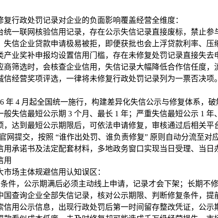
修复行政处罚记录对企业的负面影响覆盖经营全维度：
台统一联网核验信用记录，存在公示失信记录直接废标，禁止参
，失信企业贷款申请极易被拒，即便获批也会上浮贷款利率、压
类产业奖补申报均设置信用门槛，存在未修复处罚记录直接失去
应商筛选时，会核查企业信用，失信记录大幅降低合作信任度，
诚信经营奖项评选，一律将未修复行政处罚记录列为一票否决项
 年 4 月起全国统一施行，构建差异化失信公示与修复体系，破解
失信最短公示期 3 个月、最长 1 年；严重失信最短公示 1 年、
项，达到最短公示期限后，可依法申请修复，审核通过后相关平
” 官网提交，按照 “谁作出处罚、谁负责修复” 原则自动分流至
用承诺书及法定配套材料，多地政务窗口实现当日受理、当日办
信用
大市场主体规避信用认知误区：
置条件，公示期满后必须主动线上申请，记录才会下架；长期不
中国查询企业全部失信记录，核对公示期限、判断修复条件，提
索信用公示信息，出现行政处罚后第一时间留存整改凭证，公示