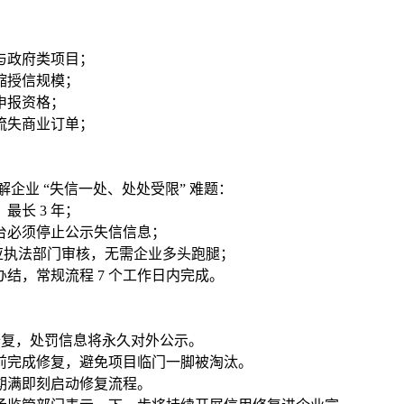
与政府类项目；
缩授信规模；
申报资格；
流失商业订单；
。
企业 “失信一处、处处受限” 难题：
最长 3 年；
台必须停止公示失信信息；
对应执法部门审核，无需企业多头跑腿；
结，常规流程 7 个工作日内完成。
修复，处罚信息将永久对外公示。
前完成修复，避免项目临门一脚被淘汰。
期满即刻启动修复流程。