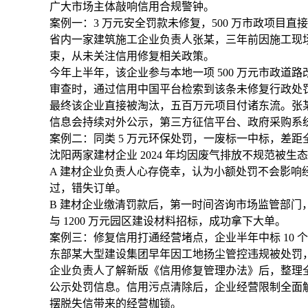
广大市场主体敲响信用合规警钟。
案例一：3 万元安全罚款未修复，500 万市政项目直
省内一家建筑施工企业负责人张某，三年前因施工现场
束，从未关注信用修复相关政策。
今年上半年，该企业参与本地一项 500 万元市政
审查时，通过信用中国平台检索到该条未修复行政处
最终该企业直接被淘汰，五百万元项目付诸东流。张
信息会持续对外公示，第三方征信平台、政府采购系
案例二：同类 5 万元环保处罚，一废标一中标，差距
沈阳两家建材企业 2024 年均因废气排放不规范被
A 建材企业负责人心存侥幸，认为小额处罚不会影响经
过，错失订单。
B 建材企业缴清罚款后，第一时间咨询市场监管部
与 1200 万元园区建设材料招标，成功拿下大单。
案例三：修复信用打通经营堵点，企业半年中标 10 个项
东部某大型建设集团早年因工地扬尘管控违规被处罚
企业负责人了解新版《信用修复管理办法》后，整理全
公示处罚信息。信用污点清除后，企业经营限制全面解除
摆脱失信带来的经营枷锁。